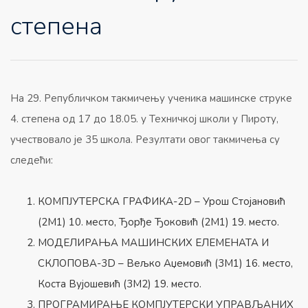
степена
На 29. Републичком такмичењу ученика машинске струке
4. степена од 17 до 18.05. у Техничкој школи у Пироту,
учествовало је 35 школа. Резултати овог такмичења су
следећи:
КОМПЈУТЕРСКА ГРАФИКА-2D – Урош Стојановић
(2M1) 10. место, Ђорђе Ђоковић (2M1) 19. место.
МОДЕЛИРАЊА МАШИНСКИХ ЕЛЕМЕНАТА И
СКЛОПОВА-3D – Вељко Аџемовић (3М1) 16. место,
Коста Вујошевић (3М2) 19. место.
ПРОГРАМИРАЊЕ КОМПЈУТЕРСКИ УПРАВЉАНИХ