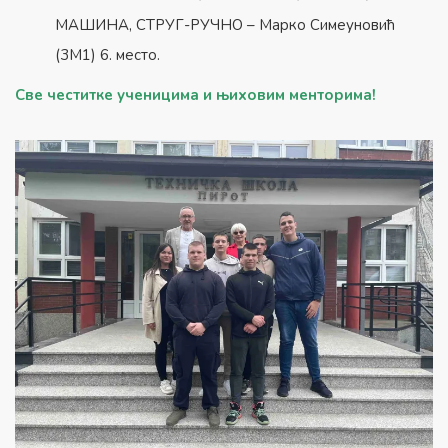
МАШИНА, СТРУГ-РУЧНО – Марко Симеуновић
(3М1) 6. место.
Све честитке ученицима и њиховим менторима!