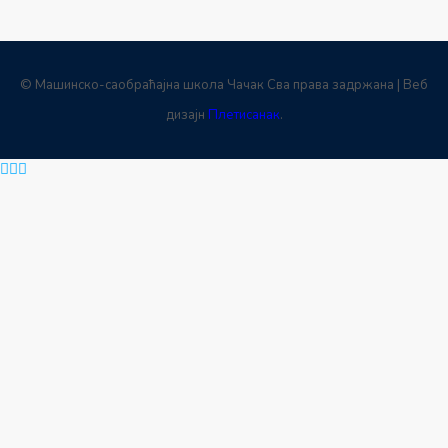
© Машинско-саобраћајна школа Чачак Сва права задржана | Веб
дизајн
Плетисанак
.