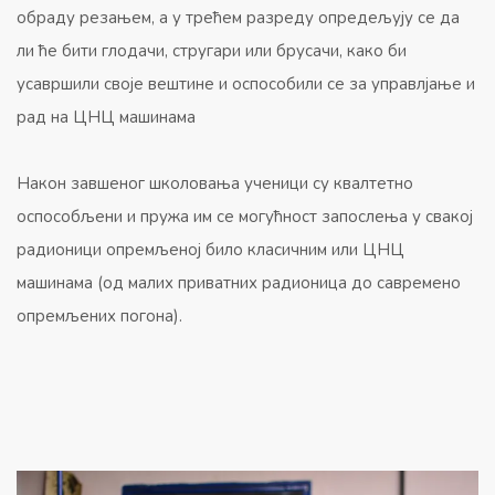
обраду резањем, а у трећем разреду опредељују се да
ли ће бити глодачи, стругари или брусачи, како би
усавршили своје вештине и оспособили се за управлјање и
рад на ЦНЦ машинама
Након завшеног школовања ученици су квалтетно
оспособљени и пружа им се могућност запослења у свакој
радионици опремљеној било класичним или ЦНЦ
машинама (од малих приватних радионица до савремено
опремљених погона).