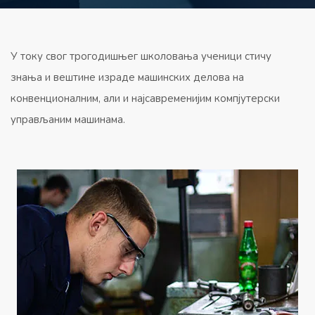
У току свог трогодишњег школовања ученици стичу
знања и вештине израде машинских делова на
конвенционалним, али и најсавременијим компјутерски
управљаним машинама.