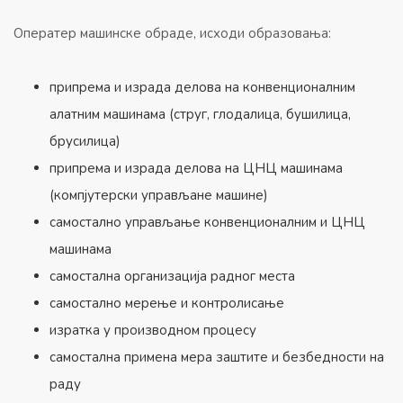
Оператер машинске обраде, исходи образовања:
припрема и израда делова на конвенционалним
алатним машинама (струг, глодалица, бушилица,
брусилица)
припрема и израда делова на ЦНЦ машинама
(компјутерски управљане машине)
самостално управљање конвенционалним и ЦНЦ
машинама
самостална организација радног места
самостално мерење и контролисање
изратка у производном процесу
самостална примена мера заштите и безбедности на
раду