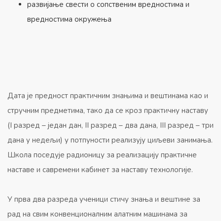
развијање свести о сопственим вредностима и
вредностима окружења
Дата је предност практичним знањима и вештинама као и
стручним предметима, тако да се кроз практичну наставу
(I разред – један дан, II разред – два дана, III разред – три
дана у недељи) у потпуности реализују циљеви занимања.
Школа поседује радионицу за реализацију практичне
наставе и савремени кабинет за наставу технологије.
У прва два разреда ученици стичу знања и вештине за
рад на свим конвенционалним алатним машинама за