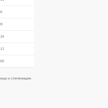
6
8
24
12
65
дници и степенишни