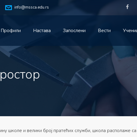
info@mssca.edu.rs
Профили
Настава
Запослени
Вести
Учени
ростор
ину школе и велики број пратећих служби, школа располаже с