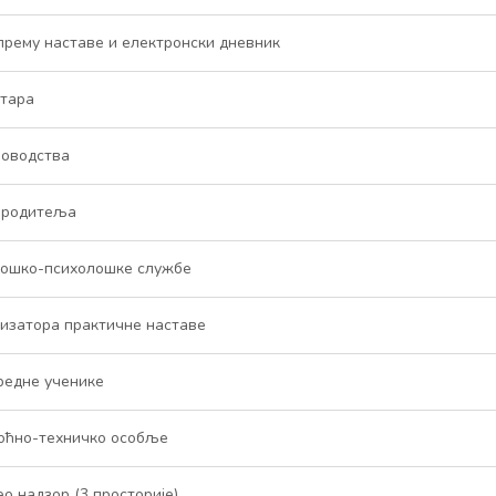
прему наставе и електронски дневник
етара
новодства
м родитеља
гошко-психолошке службе
низатора практичне наставе
редне ученике
моћно-техничко особље
о надзор (3 просторије)