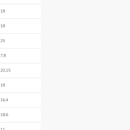
18
18
25
7,8
20,15
18
16.4
18,6
11