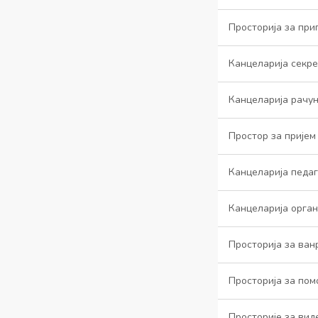
Просторија за при
Канцеларија секр
Канцеларија рачу
Простор за прије
Канцеларија педа
Канцеларија орга
Просторија за ван
Просторија за по
Просторије за виде