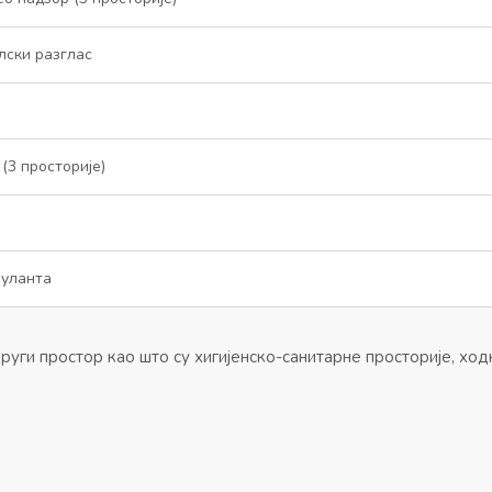
лски разглас
(3 просторије)
уланта
руги простор као што су хигијенско-санитарне просторије, хо