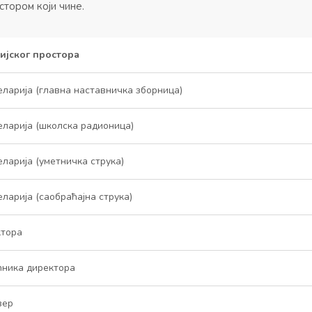
стором који чине.
ијског простора
ларија (главна наставничка зборница)
ларија (школска радионица)
ларија (уметничка струка)
ларија (саобраћајна струка)
ктора
ћника директора
вер