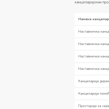
канцеларијским про
Намена канцелар
Наставничка канце
Наставничка канце
Наставничка канце
Наставничка канце
Канцеларија дире
Канцеларија помо
Просторија за сер