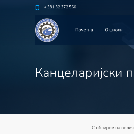
+ 381 32 372 560
Почетна
О школи
Канцеларијски п
С обзиром на велич