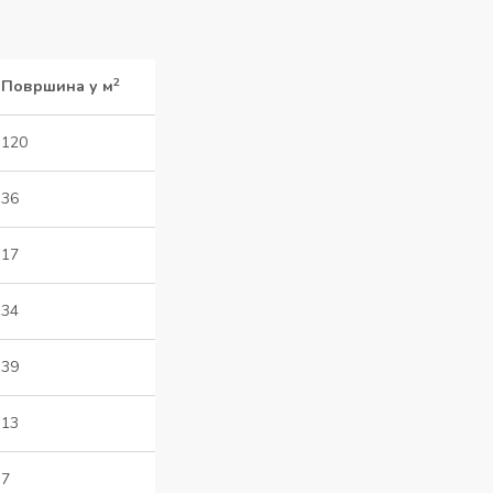
2
Површина у
м
120
36
17
34
39
13
7