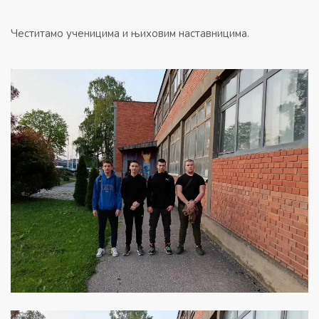
Честитамо ученицима и њиховим наставницима.