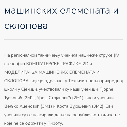
машинских елемената и
склопова
На регионалном такмичењу ученика машинске струке (IV
степен) из КОМПЈУТЕРСКЕ ГРАФИКЕ-2D и
МОДЕЛИРАЊА МАШИНСКИХ ЕЛЕМЕНАТА И
СКЛОПОВА, које је одржано у Техничко-пољопривредној
школи у Сјеници, учествовали су наши ученици: Ђорђе
Ђоковић (2M1), Урош Стојановић (2M1), као и ученици:
Вељко Аџемовић (3M1) и Коста Вујошевић (3M2). Сви
ученици су се пласирали даље на републичко такмичење
које ће се одржати у Пироту.